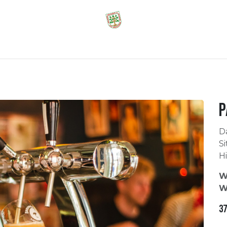
Ticketshop
Kontakt
P
D
Si
Hi
W
W
37