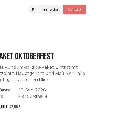
Anmelden
Kontakt
aket Oktoberfest
as Rundum-sorglos-Paket: Eintritt mit
tzplatz, Hauptgericht und Maß Bier – alle
ghlights auf einen Blick!
ann:
​12. Sep. 2026
o:
​
​Mörburghalle
,00
€
42,50
€