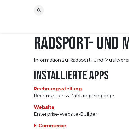
Zum Inhalt springen
Home
Über uns
Jugend
Neuigkeiten
Radsport- und M
Information zu Radsport- und Musikverei
Installierte Apps
Rechnungsstellung
Rechnungen & Zahlungseingänge
Website
Enterprise-Website-Builder
E-Commerce